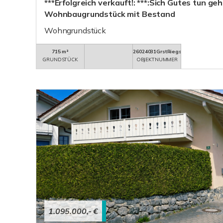
***Erfolgreich verkauft!: ***:Sich Gutes tun geh
Wohnbaugrundstück mit Bestand
Wohngrundstück
715 m²
26024031GrstRiegsee
GRUNDSTÜCK
OBJEKTNUMMER
1.095.000,- €