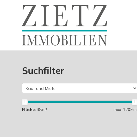
Suchfilter
Fläche:
38 m²
max. 1209 m