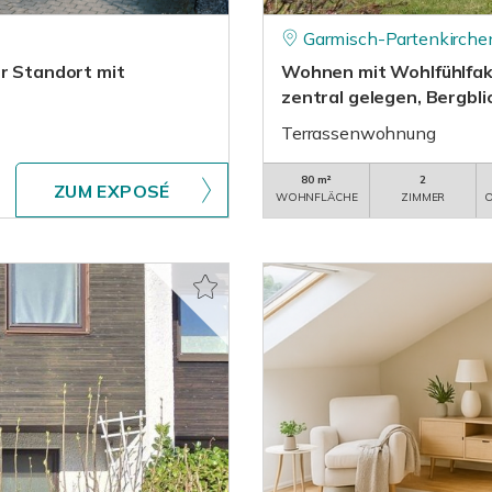
Garmisch-Partenkirche
hr Standort mit
Wohnen mit Wohlfühlfak
zentral gelegen, Bergblic
Terrassenwohnung
80 m²
2
ZUM EXPOSÉ
WOHNFLÄCHE
ZIMMER
O