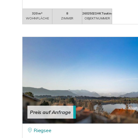
320 m²
8
26025021HKTauting
WOHNFLÄCHE
ZIMMER
OBJEKTNUMMER
Preis auf Anfrage
Riegsee