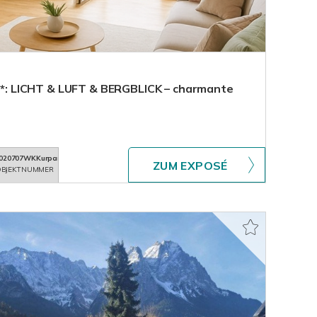
!***: LICHT & LUFT & BERGBLICK – charmante
020707WKKurpark
ZUM EXPOSÉ
BJEKTNUMMER