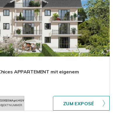
 Chices APPARTEMENT mit eigenem
0200204Apt.HGW15
ZUM EXPOSÉ
BJEKTNUMMER