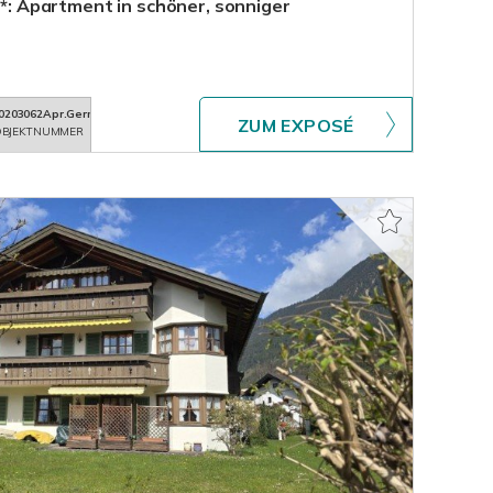
***: Apartment in schöner, sonniger
0203062Apr.Germering
ZUM EXPOSÉ
BJEKTNUMMER