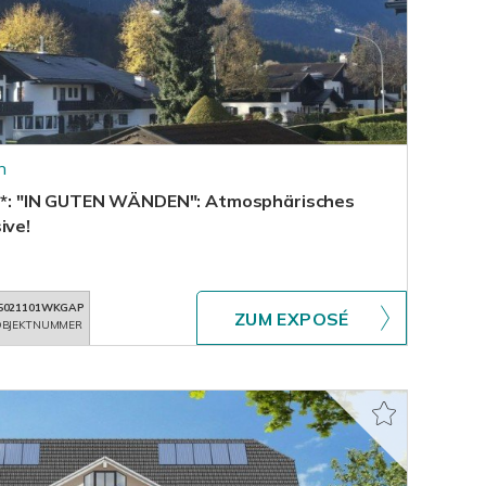
n
!***: "IN GUTEN WÄNDEN": Atmosphärisches
ive!
5021101WKGAP
ZUM EXPOSÉ
BJEKTNUMMER