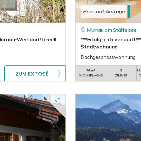
Preis auf Anfrage
Murnau am Staffelsee
Murnau-Weindorf! R-eell.
***Erfolgreich verkauft
Stadtwohnung
Dachgeschosswohnung
76 m²
3
25
ZUM EXPOSÉ
WOHNFLÄCHE
ZIMMER
O