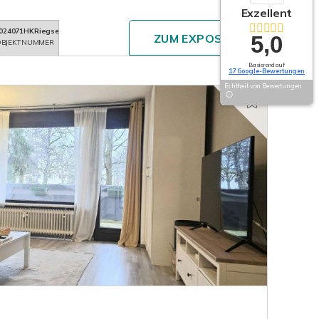
Exzellent
024071HKRiegsee
5,0
ZUM EXPOSÉ
BJEKTNUMMER
Basierend auf
17 Google-Bewertungen
Echtheit von Bewertungen