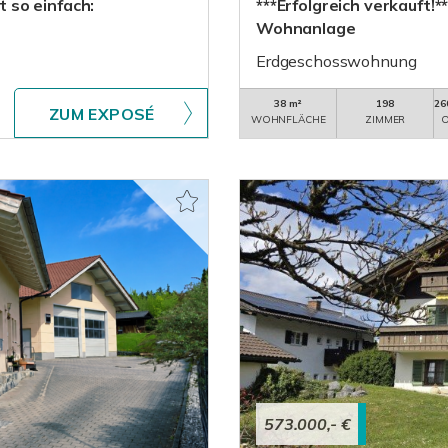
t so einfach:
***Erfolgreich verkauft!
Wohnanlage
Erdgeschosswohnung
38 m²
198
26
ZUM EXPOSÉ
WOHNFLÄCHE
ZIMMER
O
573.000,- €