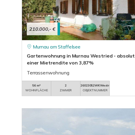
210.000,- €
Murnau am Staffelsee
Gartenwohnung in Murnau Westried - absolut r
einer Mietrendite von 3,87%
Terrassenwohnung
56 m²
2
26023052WKWestried
WOHNFLÄCHE
ZIMMER
OBJEKTNUMMER