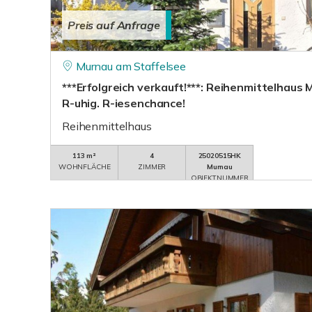
Preis auf Anfrage
Murnau am Staffelsee
***Erfolgreich verkauft!***: Reihenmittelhaus 
R-uhig. R-iesenchance!
Reihenmittelhaus
113 m²
4
25020515HK
WOHNFLÄCHE
ZIMMER
Murnau
OBJEKTNUMMER