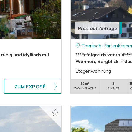
Preis auf Anfrage
Garmisch-Partenkirche
uhig und idyllisch mit
***Erfolgreich verkauft
Wohnen, Bergblick inklus
Etagenwohnung
90 m²
3
2
ZUM EXPOSÉ
WOHNFLÄCHE
ZIMMER
O