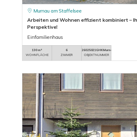
Murnau am Staffelsee
Arbeiten und Wohnen effizient kombiniert – I
Perspektive!
Einfamilienhaus
130 m²
6
26025021GHKMurnauWestried
WOHNFLÄCHE
ZIMMER
OBJEKTNUMMER