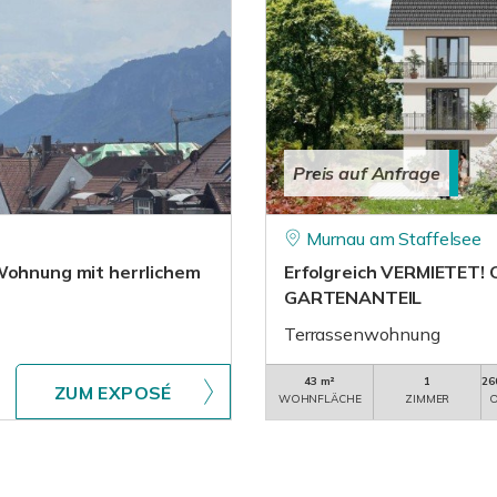
Preis auf Anfrage
Murnau am Staffelsee
-Wohnung mit herrlichem
Erfolgreich VERMIETET!
GARTENANTEIL
Terrassenwohnung
43 m²
1
26
ZUM EXPOSÉ
WOHNFLÄCHE
ZIMMER
O