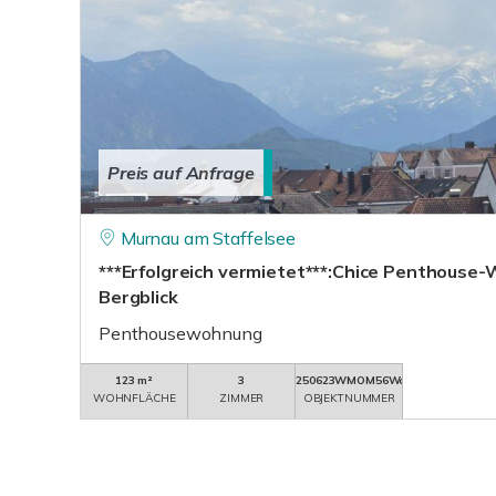
Preis auf Anfrage
Murnau am Staffelsee
***Erfolgreich vermietet***:Chice Penthouse
Bergblick
Penthousewohnung
123 m²
3
250623WMOM56Wohng5
WOHNFLÄCHE
ZIMMER
OBJEKTNUMMER