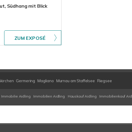
t, Südhang mit Blick
ZUM EXPOSÉ
kirchen
Germering
Magliano
Murnau am Staffelsee
Riegsee
Immobilie Aidling
Immobilien Aidling
Hauskauf Aidling
Immobilienkauf Aid