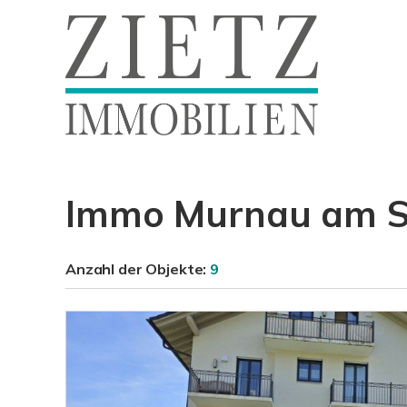
Immo Murnau am St
Anzahl der
Objekte:
9