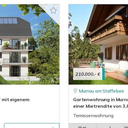
210.000,- €
Murnau am Staffelsee
 mit eigenem
Gartenwohnung in Murnau 
einer Mietrendite von 3
Terrassenwohnung
56 m²
2
26