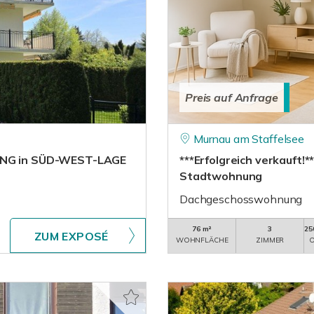
Preis auf Anfrage
Murnau am Staffelsee
NUNG in SÜD-WEST-LAGE
***Erfolgreich verkauft
Stadtwohnung
Dachgeschosswohnung
76 m²
3
25
ZUM EXPOSÉ
WOHNFLÄCHE
ZIMMER
O