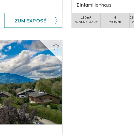
Einfamilienhaus
130 m²
6
26
ZUM EXPOSÉ
WOHNFLÄCHE
ZIMMER
O