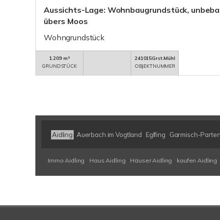
Aussichts-Lage: Wohnbaugrundstück, unbebau
übers Moos
Wohngrundstück
1.209 m²
241015Grst.Mühl
GRUNDSTÜCK
OBJEKTNUMMER
Aidling
Auerbach im Vogtland
Eglfing
Garmisch-Parten
Immo Aidling
Haus Aidling
Häuser Aidling
kaufen Aidling