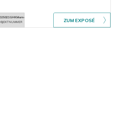
025021GHKMurnauWestried
ZUM EXPOSÉ
BJEKTNUMMER