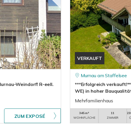
VERKAUFT
Murnau am Staffelsee
Murnau-Weindorf! R-eell.
***Erfolgreich verkauft
WE) in hoher Bauqualitä
Mehrfamilienhaus
345 m²
11
23
ZUM EXPOSÉ
WOHNFLÄCHE
ZIMMER
O