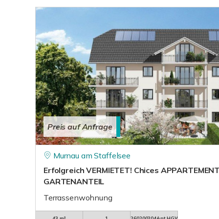
Preis auf Anfrage
Murnau am Staffelsee
Erfolgreich VERMIETET! Chices APPARTEMENT
GARTENANTEIL
Terrassenwohnung
43 m²
1
260200204Apt.HGW15