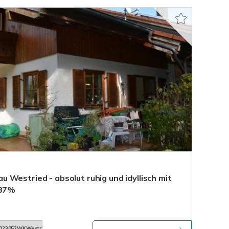
Westried - absolut ruhig und idyllisch mit
,87%
023052WKWestried