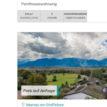
Penthousewohnung
123 m²
3
250623WMOM56Wohng5
WOHNFLÄCHE
ZIMMER
OBJEKTNUMMER
Preis auf Anfrage
Murnau am Staffelsee