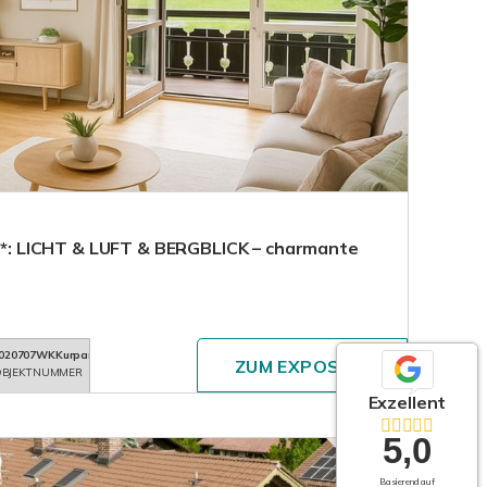
!***: LICHT & LUFT & BERGBLICK – charmante
020707WKKurpark
ZUM EXPOSÉ
BJEKTNUMMER
Exzellent
5,0
Basierend auf