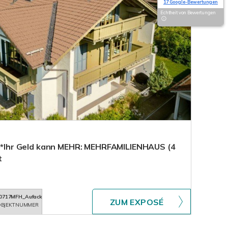
17 Google-Bewertungen
Echtheit von Bewertungen
!***Ihr Geld kann MEHR: MEHRFAMILIENHAUS (4
t
0717MFH_Aufacker
ZUM EXPOSÉ
BJEKTNUMMER