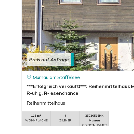
Preis auf Anfrage
Murnau am Staffelsee
***Erfolgreich verkauft!***: Reihenmittelhaus 
R-uhig. R-iesenchance!
Reihenmittelhaus
113 m²
4
25020515HK
WOHNFLÄCHE
ZIMMER
Murnau
OBJEKTNUMMER