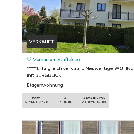
VERKAUFT
Murnau am Staffelsee
*****Erfolgreich verkauft: Neuwertige WOH
mit BERGBLICK!
Etagenwohnung
90 m²
3
240424HGW15
WOHNFLÄCHE
ZIMMER
OBJEKTNUMMER