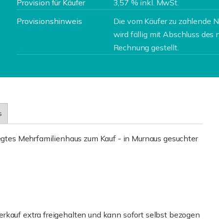
Provision für Käufer
3,57 % inkl. MwSt.
Provisionshinweis
Die vom Käufer zu zahlende N
wird fällig mit Abschluss des 
Rechnung gestellt.
s
legtes Mehrfamilienhaus zum Kauf - in Murnaus gesuchter
rkauf extra freigehalten und kann sofort selbst bezogen