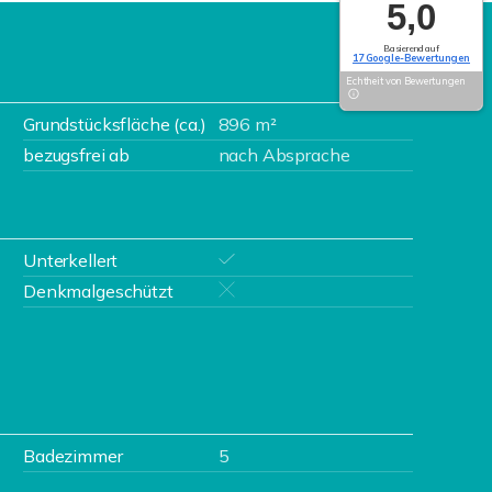
5,0
Basierend auf
17 Google-Bewertungen
Echtheit von Bewertungen
Grundstücksfläche (ca.)
896 m²
bezugsfrei ab
nach Absprache
Unterkellert
Denkmalgeschützt
Badezimmer
5